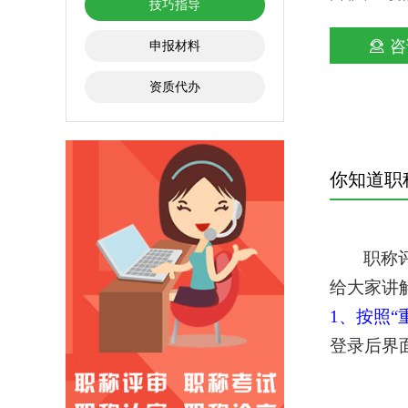
技巧指导
咨
申报材料
资质代办
你知道职
职称
给大家讲
1、按照
登录后界