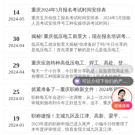
重庆2024年5月报名考试时间安排表
14
重庆五月份技工报名考试时间安排表：2024年5月技能
2024-05
人员考试安排序号工种实操培训考试时间1···
揭秘! 重庆低压电工前景大，现在报名培训考证不再难
30
低压电工就业前景大揭秘!你准备好了吗?今日分享的
2024-04
是低压电工！首先需要了解的是什么是低压电工···
重庆应急特种高低压电工、焊工、高处、登高作业报名了
29
现在有优惠活动吗
每天一个小分享，今日要分享的是：应急管理局证书
2024-04
有哪些工种国家应急管理局颁发!上岗必备特种作···
可以介绍下你们的产品么
抓紧准备了—重庆职称新文件：2024年评职称要越来越早！
25
职称每五年会进行一次调整，从上一次2019年职称评
2024-01
审规则颁布到今年正好是五年。这不，重庆人···
职称捷报！主城九区及江津、高新、梁平、长寿、潼南区等2023年所有渝才合作评职称的企业个人全部通过
19
2023年度的职称申报已进入尾声，小编今日特整理了
2024-01
本年度评审情况，惊喜发现主城九区及江津、···