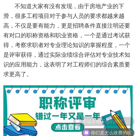
不知道大家有没有发现，
由于房地产业的下
滑，
很多工程项目对于参与人员的要求
都
越来越
高，
不仅是要有能力，更是招聘条件直接注明
还要
有对口的职称资格
和
职业资格
，一个是通过考试获
得，考察
求职者
对专业理论知识的掌握程度，一个
是评审获得，通过实际业绩综合评估对专业技术知
识的应用
能力
，
这表明了对工程师们的
综合素质要
求更高
了
。
可以介绍下你们的产品么
你们是怎么收费的呢