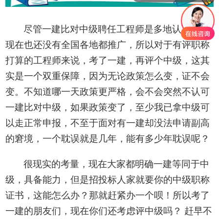
尽管一建比对中级聘任工程师是多地认可，但
现在
也还没有全国
各地都
推广，所以对于有评职称
打算的
工程师
来说，考了一建，再评个中级，这
其
实是
一个双重保障，
因为无论
政策
怎么
变，证不会
变
。不知道哪一天
政策
更严格，会不会突然不
认可
一建比对中级，
如果
政策变了，至少我
已拿
中级可
以走正常申报，
不至于面对有
一建
却没法
申请副高
的窘境，
一个耽误就是几年，
能有
多少
年耽误呢？
很现实的考量，现在大家都
明确一建
等同于
中
级
，具备能力，
但是招投标人家就要你的中级职称
证书
，这
能怎么办
？那就赶紧办一个呗！
所以考了
一建的朋友们，
现在
你们
还
考虑评中级
吗
？
赶早不