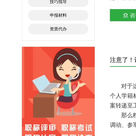
技巧指导
咨
申报材料
资质代办
注意了！
对于
个人学籍
案转递至
那么
调动、参